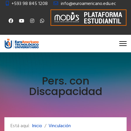
+593 98 845 1208
info@euroamericano.edu.ec
Pers. con
Discapacidad
Está aquí:
Inicio
Vinculación