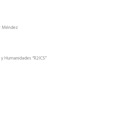
ur Méndez
es y Humanidades “R2ICS”