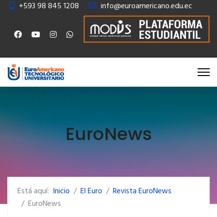
+593 98 845 1208
info@euroamericano.edu.ec
EuroNews
Está aquí:
Inicio
El Euro
Revista EuroNews
EuroNews