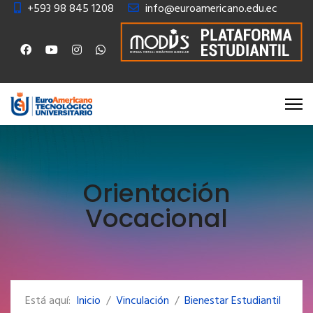
+593 98 845 1208
info@euroamericano.edu.ec
Orientación
Vocacional
Está aquí:
Inicio
Vinculación
Bienestar Estudiantil