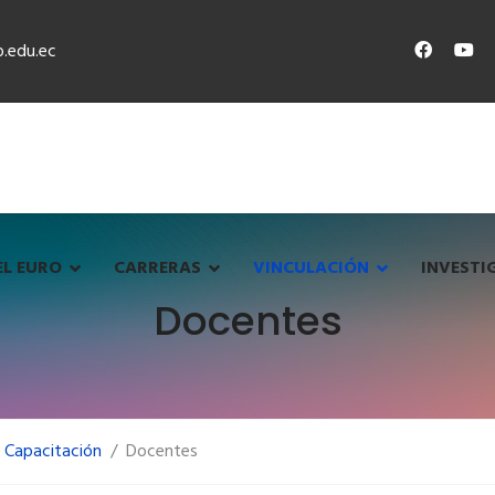
.edu.ec
EL EURO
CARRERAS
VINCULACIÓN
INVESTI
Docentes
 Capacitación
Docentes