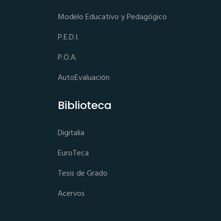
Modelo Educativo y Pedagógico
P.E.D.I.
P.O.A.
AutoEvaluación
Biblioteca
Digitalia
EuroTeca
Tesis de Grado
Acervos