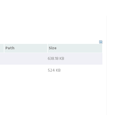
Path
Size
638.18 KB
524 KB