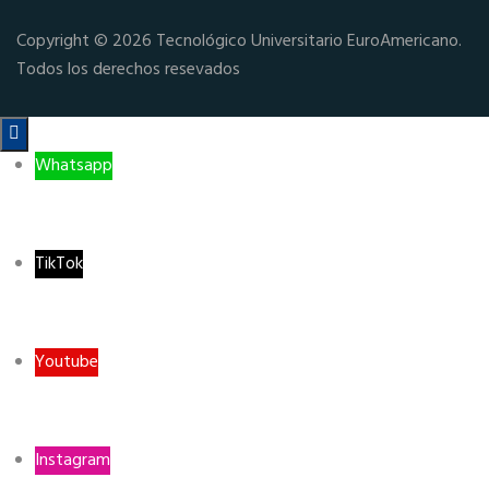
Copyright © 2026 Tecnológico Universitario EuroAmericano.
Todos los derechos resevados

Whatsapp
TikTok
Youtube
Instagram