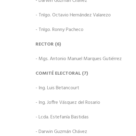
- Darwin Guzmán Chávez
- Tnlgo. Octavio Hernández Valarezo
- Tnlgo. Ronny Pacheco
RECTOR (6)
- Mgs. Antonio Manuel Marques Gutiérrez
COMITÉ ELECTORAL (7)
- Ing. Luis Betancourt
- Ing. Joffre Vásquez del Rosario
- Lcda. Estefanía Bastidas
- Darwin Guzmán Chávez