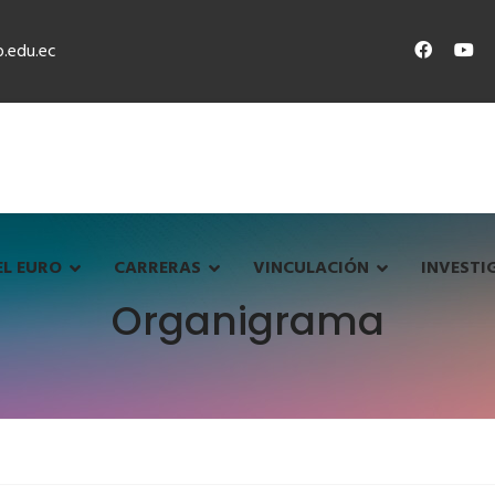
.edu.ec
EL EURO
CARRERAS
VINCULACIÓN
INVESTI
Organigrama