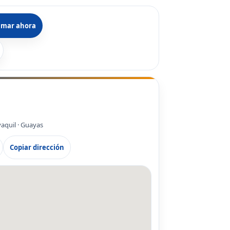
amar ahora
yaquil · Guayas
Copiar dirección