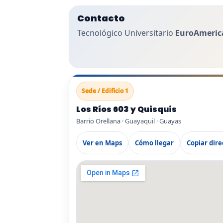
Contacto
Tecnológico Universitario
EuroAmeric
Sede / Edificio 1
Los Ríos 603 y Quisquis
Barrio Orellana · Guayaquil · Guayas
Ver en Maps
Cómo llegar
Copiar dire