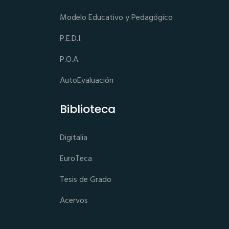
Modelo Educativo y Pedagógico
P.E.D.I.
P.O.A.
AutoEvaluación
Biblioteca
Digitalia
EuroTeca
Tesis de Grado
Acervos