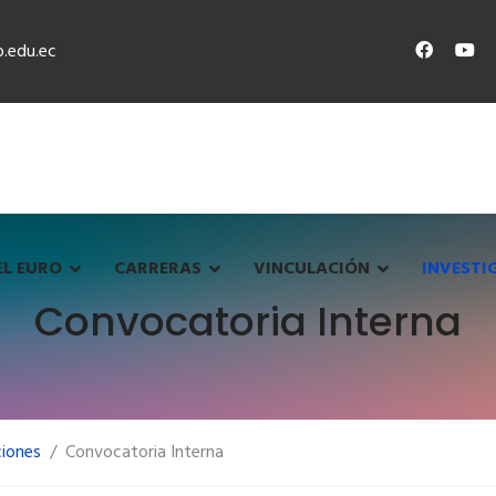
.edu.ec
EL EURO
CARRERAS
VINCULACIÓN
INVESTI
Convocatoria Interna
ciones
Convocatoria Interna