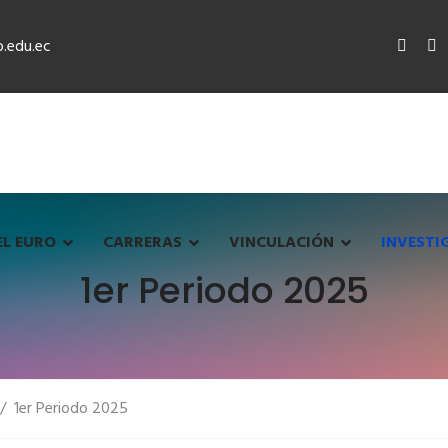
.edu.ec
EL EURO
CARRERAS
VINCULACIÓN
INVESTI
1er Periodo 2025
1er Periodo 2025